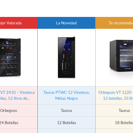
jor Valorada
La Novedad
Te recomend
VT 2410 – Vinoteca
Taurus PTWC-12 Vinoteca,
Orbegozo VT 1220 
las, 52 litros de...
Métal, Negro
12 botellas, 33 lit
Orbegozo
Taurus
Taurus
24 Botellas
12 Botellas
18 Botella