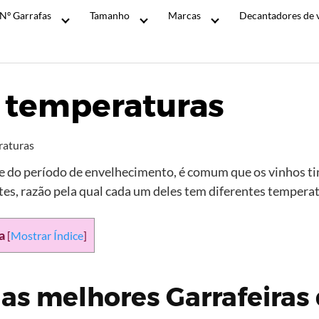
Nº Garrafas
Tamanho
Marcas
Decantadores de 
2 temperaturas
raturas
 do período de envelhecimento, é comum que os vinhos ti
es, razão pela qual cada um deles tem diferentes temper
a
[
Mostrar Índice
]
s melhores Garrafeiras