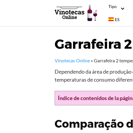
S
Tipo
k
i
ES
p
t
Garrafeira 
o
c
o
n
Vinotecas Online
»
Garrafeira 2 tempe
t
Dependendo da área de produção e
e
temperaturas de consumo diferent
n
t
Índice de contenidos de la págin
Comparação da