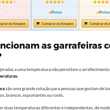
-
prar en Amazon
Comprar en Amazon
Comprar en 
ncionam as garrafeiras 
?
geradas a uma temperatura não permitem o arrefecimento d
eraturas.
ura
são uma grande solução para pessoas que gostam de tod
s, brancos, espumantes ou rosés.
er duas temperaturas diferentes e independentes, de modo