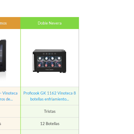
amos
Doble Nevera
– Vinoteca
Proficook GK 1162 Vinoteca 8
ros de...
botellas enfriamiento...
Tristas
s
12 Botellas